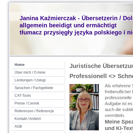
Janina Kaźmierczak - Übersetzerin / Do
allgemein beeidigt und ermächtigt
tłumacz przysięgły języka polskiego i n
Home
Juristische Übersetz
Über mich / O mnie
Professionell <> Schn
Leistungen / Usługi
Als erfahrene 
Sprachen / Fachgebiete
freiberuflicher
CAT-Tools
professionell
Aufgabe ist es
Preise / Cennik
auch die subti
Referenzen / Referencje
vermitteln
.
Kontakt / Anfahrt
Meine Spez
AGB
und KI-Tex