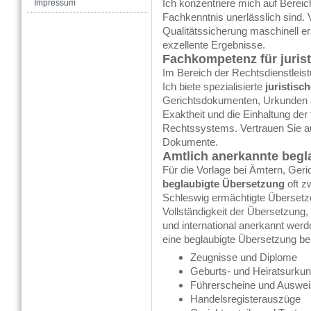
Ich konzentriere mich auf Bereic
Impressum
Fachkenntnis unerlässlich sind. 
Qualitätssicherung maschinell ers
exzellente Ergebnisse.
Fachkompetenz für
juri
Im Bereich der Rechtsdienstleist
Ich biete spezialisierte
juristis
Gerichtsdokumenten, Urkunden 
Exaktheit und die Einhaltung der
Rechtssystems.
Vertrauen Sie a
Dokumente.
Amtlich anerkannte
begl
Für die Vorlage bei Ämtern, Geri
beglaubigte Übersetzung
oft z
Schleswig ermächtigte Übersetzer
Vollständigkeit der Übersetzung
und international anerkannt wer
eine
beglaubigte Übersetzung
be
Zeugnisse und Diplome
Geburts- und Heiratsurku
Führerscheine und Auswe
Handelsregisterauszüge