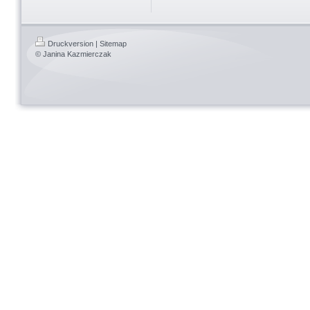
Druckversion
|
Sitemap
© Janina Kazmierczak