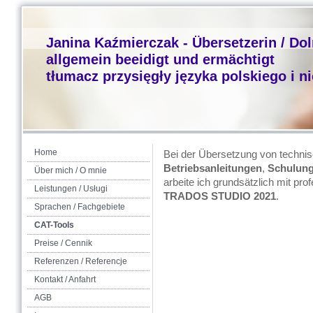
Janina Kaźmierczak - Übersetzerin / Do
allgemein beeidigt und ermächtigt
tłumacz przysięgły języka polskiego i n
Home
Bei der Übersetzung von technis
Betriebsanleitungen
,
Schulung
Über mich / O mnie
arbeite ich grundsätzlich mit p
Leistungen / Usługi
TRADOS
STUDIO 2021
.
Sprachen / Fachgebiete
CAT-Tools
Preise / Cennik
Referenzen / Referencje
Kontakt / Anfahrt
AGB