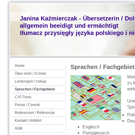
Janina Kaźmierczak - Übersetzerin / Do
allgemein beeidigt und ermächtigt
tłumacz przysięgły języka polskiego i n
Home
Sprachen / Fachgebiet
Über mich / O mnie
Mein
Leistungen / Usługi
zu l
wir
Sprachen / Fachgebiete
CAT-Tools
Unt
Preise / Cennik
Spr
Referenzen / Referencje
Pol
Deu
Kontakt / Anfahrt
Englisch
AGB
Portugiesisch