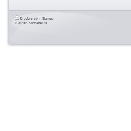
Druckversion
|
Sitemap
© Janina Kazmierczak