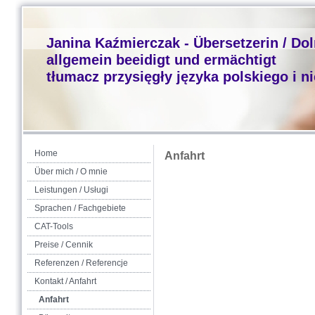
Janina Kaźmierczak - Übersetzerin / Do
allgemein beeidigt und ermächtigt
tłumacz przysięgły języka polskiego i n
Home
Anfahrt
Über mich / O mnie
Leistungen / Usługi
Sprachen / Fachgebiete
CAT-Tools
Preise / Cennik
Referenzen / Referencje
Kontakt / Anfahrt
Anfahrt