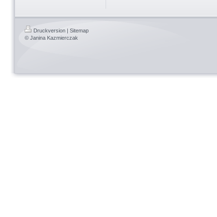
Druckversion
|
Sitemap
© Janina Kazmierczak