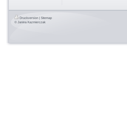
Druckversion
|
Sitemap
© Janina Kazmierczak