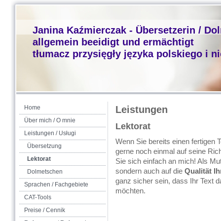
Janina Kaźmierczak - Übersetzerin / Do
allgemein beeidigt und ermächtigt
tłumacz przysięgły języka polskiego i n
Home
Leistungen
Über mich / O mnie
Lektorat
Leistungen / Usługi
Wenn Sie bereits einen fertigen 
Übersetzung
gerne noch einmal auf seine Ric
Lektorat
Sie sich einfach an mich! Als Mut
sondern auch auf die
Qualität
Ih
Dolmetschen
ganz sicher sein, dass Ihr Text
Sprachen / Fachgebiete
möchten.
CAT-Tools
Preise / Cennik